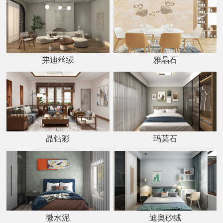
弗迪丝绒
雅晶石
晶钻彩
玛莫石
微水泥
迪奥砂绒