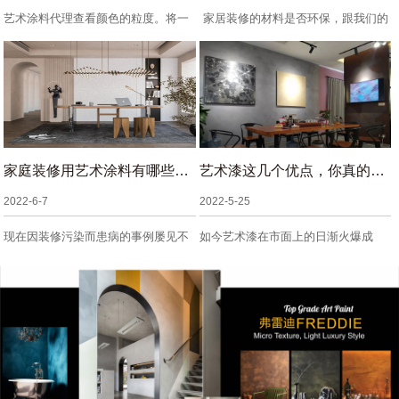
艺术涂料代理查看颜色的粒度。将一
家居装修的材料是否环保，跟我们的
些艺术涂料倒入装...
健康是息息相关的...
家庭装修用艺术涂料有哪些好处?
艺术漆这几个优点，你真的需要了解
2022-6-7
2022-5-25
现在因装修污染而患病的事例屡见不
如今艺术漆在市面上的日渐火爆成
鲜，如果在装修的...
长，让很多的顾客逐...