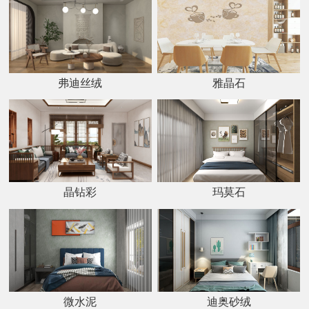
弗迪丝绒
雅晶石
晶钻彩
玛莫石
微水泥
迪奥砂绒