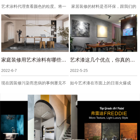
艺术涂料代理查看颜色的粒度。将一
家居装修的材料是否环保，跟我们的
些艺术涂料倒入装...
健康是息息相关的...
家庭装修用艺术涂料有哪些好处?
艺术漆这几个优点，你真的需要了解
2022-6-7
2022-5-25
现在因装修污染而患病的事例屡见不
如今艺术漆在市面上的日渐火爆成
鲜，如果在装修的...
长，让很多的顾客逐...